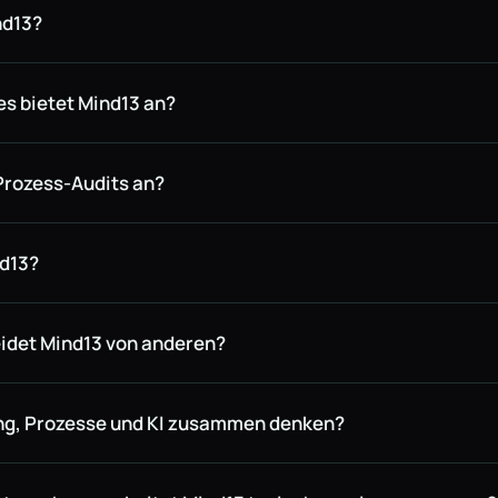
nd13?
s bietet Mind13 an?
Prozess-Audits an?
nd13?
idet Mind13 von anderen?
g, Prozesse und KI zusammen denken?