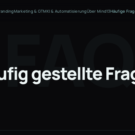
randing
Marketing & GTM
KI & Automatisierung
Über Mind13
Häufige Fra
fig gestellte Fr