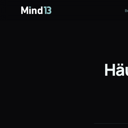
B
Häu