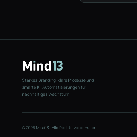
Starkes Branding, klare Prozesse und
smarte KI-Automatisierungen für
nachhaltiges Wachstum.
© 2025 Mind13 · Alle Rechte vorbehalten